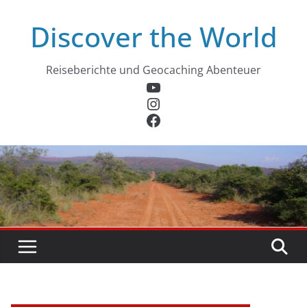
Zum
Discover the World
Inhalt
springen
Reiseberichte und Geocaching Abenteuer
YouTube
Instagram
Facebook