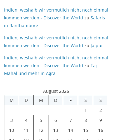
Indien, weshalb wir vermutlich nicht noch einmal
kommen werden - Discover the World
zu
Safaris
in Ranthambore
Indien, weshalb wir vermutlich nicht noch einmal
kommen werden - Discover the World
zu
Jaipur
Indien, weshalb wir vermutlich nicht noch einmal
kommen werden - Discover the World
zu
Taj
Mahal und mehr in Agra
August 2026
M
D
M
D
F
S
S
1
2
3
4
5
6
7
8
9
10
11
12
13
14
15
16