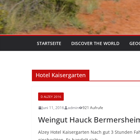
STARTSEITE
DISCOVER THE WORLD
GEO
Hotel Kaisergarten
D ALZEY 2016
Juni 11, 2016
admin
921 Aufrufe
Weingut Hauck Bermershei
Alzey Hotel Kaisergarten Nach gut 3 Stunden Fah
eincheckten. Es handelt sich