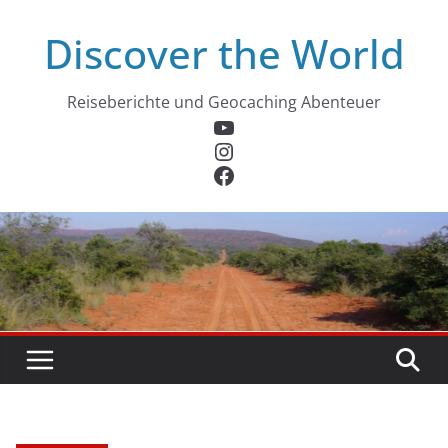
Zum
Discover the World
Inhalt
springen
Reiseberichte und Geocaching Abenteuer
YouTube
Instagram
Facebook