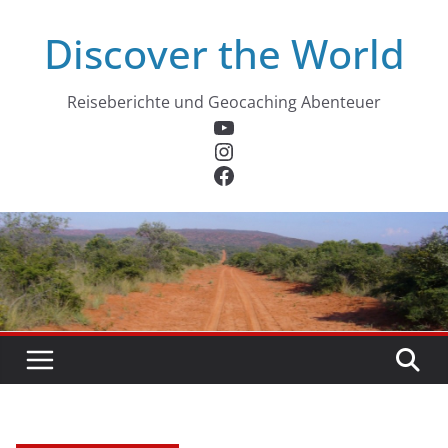
Zum
Discover the World
Inhalt
springen
Reiseberichte und Geocaching Abenteuer
YouTube
Instagram
Facebook