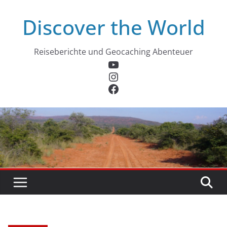
Zum
Discover the World
Inhalt
springen
Reiseberichte und Geocaching Abenteuer
YouTube
Instagram
Facebook