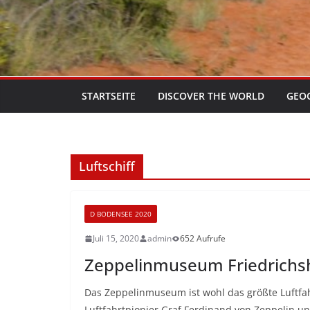
STARTSEITE
DISCOVER THE WORLD
GEO
Luftschiff
D BODENSEE 2020
Juli 15, 2020
admin
652 Aufrufe
Zeppelinmuseum Friedrichs
Das Zeppelinmuseum ist wohl das größte Luftfa
Luftfahrtpionier Graf Ferdinand von Zeppelin u