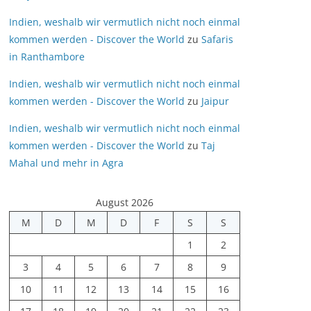
Indien, weshalb wir vermutlich nicht noch einmal
kommen werden - Discover the World
zu
Safaris
in Ranthambore
Indien, weshalb wir vermutlich nicht noch einmal
kommen werden - Discover the World
zu
Jaipur
Indien, weshalb wir vermutlich nicht noch einmal
kommen werden - Discover the World
zu
Taj
Mahal und mehr in Agra
August 2026
M
D
M
D
F
S
S
1
2
3
4
5
6
7
8
9
10
11
12
13
14
15
16