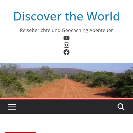
Zum
Discover the World
Inhalt
springen
Reiseberichte und Geocaching Abenteuer
YouTube
Instagram
Facebook