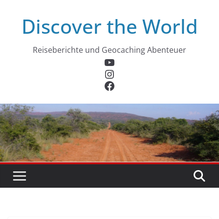
Zum
Discover the World
Inhalt
springen
Reiseberichte und Geocaching Abenteuer
YouTube
Instagram
Facebook