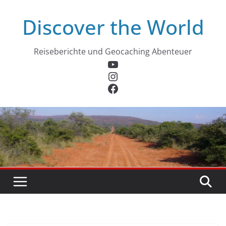
Zum
Discover the World
Inhalt
springen
Reiseberichte und Geocaching Abenteuer
YouTube
Instagram
Facebook