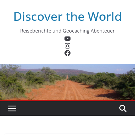
Zum
Discover the World
Inhalt
springen
Reiseberichte und Geocaching Abenteuer
YouTube
Instagram
Facebook