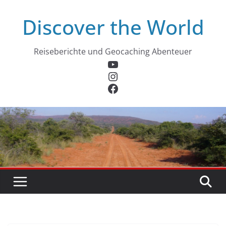
Zum
Discover the World
Inhalt
springen
Reiseberichte und Geocaching Abenteuer
YouTube
Instagram
Facebook