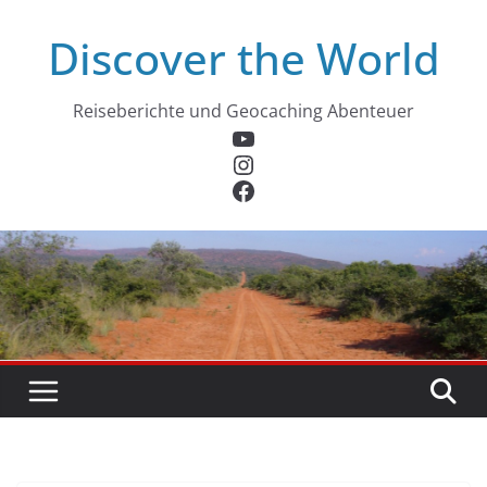
Zum
Discover the World
Inhalt
springen
Reiseberichte und Geocaching Abenteuer
YouTube
Instagram
Facebook