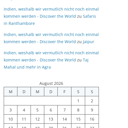
Indien, weshalb wir vermutlich nicht noch einmal
kommen werden - Discover the World
zu
Safaris
in Ranthambore
Indien, weshalb wir vermutlich nicht noch einmal
kommen werden - Discover the World
zu
Jaipur
Indien, weshalb wir vermutlich nicht noch einmal
kommen werden - Discover the World
zu
Taj
Mahal und mehr in Agra
August 2026
M
D
M
D
F
S
S
1
2
3
4
5
6
7
8
9
10
11
12
13
14
15
16