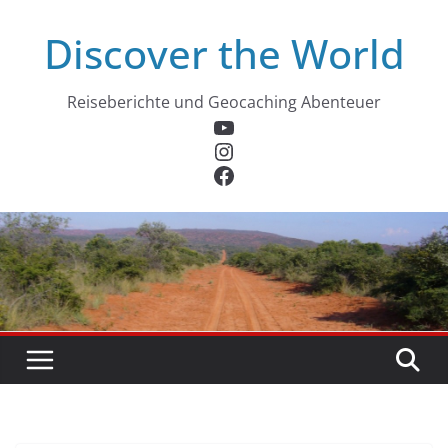
Zum
Discover the World
Inhalt
springen
Reiseberichte und Geocaching Abenteuer
YouTube
Instagram
Facebook