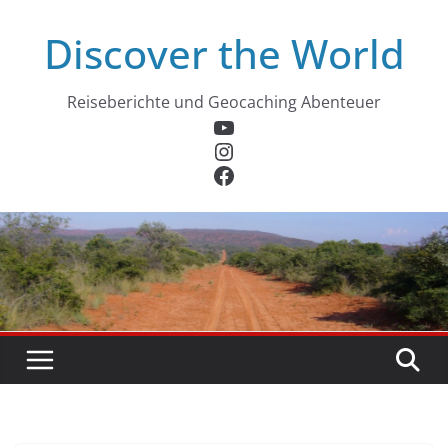
Zum
Discover the World
Inhalt
springen
Reiseberichte und Geocaching Abenteuer
YouTube
Instagram
Facebook