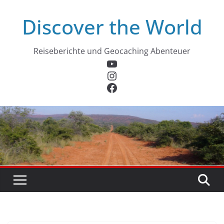
Zum
Discover the World
Inhalt
springen
Reiseberichte und Geocaching Abenteuer
YouTube
Instagram
Facebook