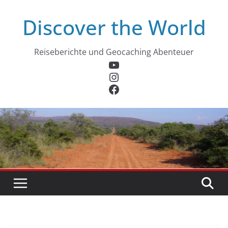
Zum
Discover the World
Inhalt
springen
Reiseberichte und Geocaching Abenteuer
YouTube
Instagram
Facebook