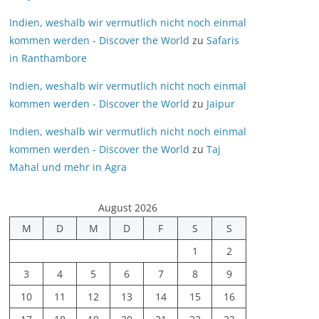
Indien, weshalb wir vermutlich nicht noch einmal
kommen werden - Discover the World
zu
Safaris
in Ranthambore
Indien, weshalb wir vermutlich nicht noch einmal
kommen werden - Discover the World
zu
Jaipur
Indien, weshalb wir vermutlich nicht noch einmal
kommen werden - Discover the World
zu
Taj
Mahal und mehr in Agra
August 2026
M
D
M
D
F
S
S
1
2
3
4
5
6
7
8
9
10
11
12
13
14
15
16