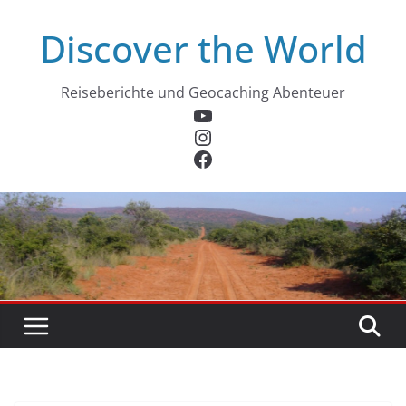
Zum
Discover the World
Inhalt
springen
Reiseberichte und Geocaching Abenteuer
YouTube
Instagram
Facebook