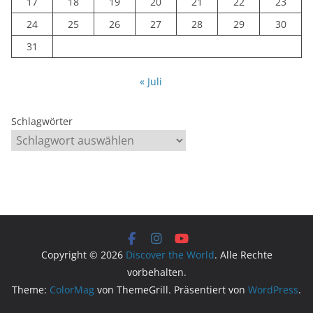
17
18
19
20
21
22
23
24
25
26
27
28
29
30
31
« Juli
Schlagwörter
Copyright © 2026
Discover the World
. Alle Rechte
vorbehalten.
Theme:
ColorMag
von ThemeGrill. Präsentiert von
WordPress
.