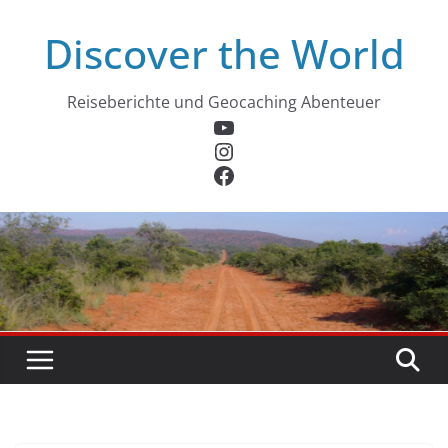
Zum
Discover the World
Inhalt
springen
Reiseberichte und Geocaching Abenteuer
YouTube
Instagram
Facebook