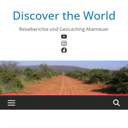
Zum
Discover the World
Inhalt
springen
Reiseberichte und Geocaching Abenteuer
YouTube
Instagram
Facebook