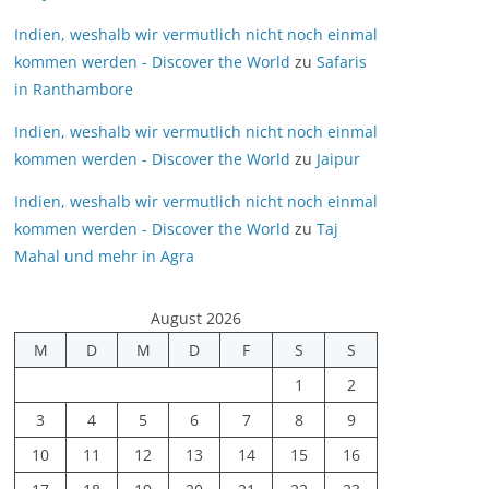
Indien, weshalb wir vermutlich nicht noch einmal
kommen werden - Discover the World
zu
Safaris
in Ranthambore
Indien, weshalb wir vermutlich nicht noch einmal
kommen werden - Discover the World
zu
Jaipur
Indien, weshalb wir vermutlich nicht noch einmal
kommen werden - Discover the World
zu
Taj
Mahal und mehr in Agra
August 2026
M
D
M
D
F
S
S
1
2
3
4
5
6
7
8
9
10
11
12
13
14
15
16