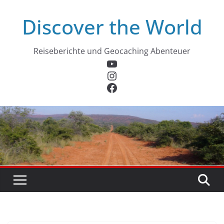
Zum
Discover the World
Inhalt
springen
Reiseberichte und Geocaching Abenteuer
YouTube
Instagram
Facebook