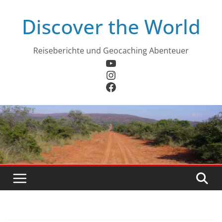
Zum
Discover the World
Inhalt
springen
Reiseberichte und Geocaching Abenteuer
YouTube
Instagram
Facebook