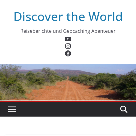
Zum
Discover the World
Inhalt
springen
Reiseberichte und Geocaching Abenteuer
YouTube
Instagram
Facebook