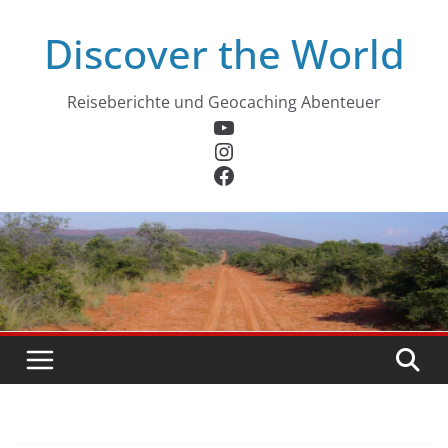
Zum
Discover the World
Inhalt
springen
Reiseberichte und Geocaching Abenteuer
YouTube
Instagram
Facebook