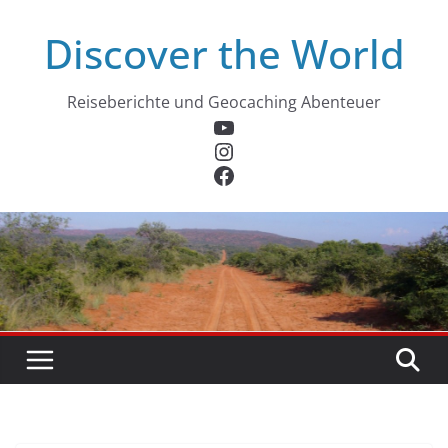
Zum
Discover the World
Inhalt
springen
Reiseberichte und Geocaching Abenteuer
YouTube
Instagram
Facebook