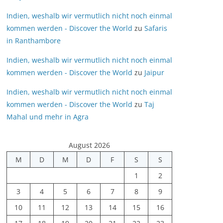
Indien, weshalb wir vermutlich nicht noch einmal
kommen werden - Discover the World
zu
Safaris
in Ranthambore
Indien, weshalb wir vermutlich nicht noch einmal
kommen werden - Discover the World
zu
Jaipur
Indien, weshalb wir vermutlich nicht noch einmal
kommen werden - Discover the World
zu
Taj
Mahal und mehr in Agra
August 2026
M
D
M
D
F
S
S
1
2
3
4
5
6
7
8
9
10
11
12
13
14
15
16