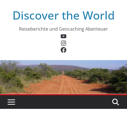
Zum
Discover the World
Inhalt
springen
Reiseberichte und Geocaching Abenteuer
YouTube
Instagram
Facebook