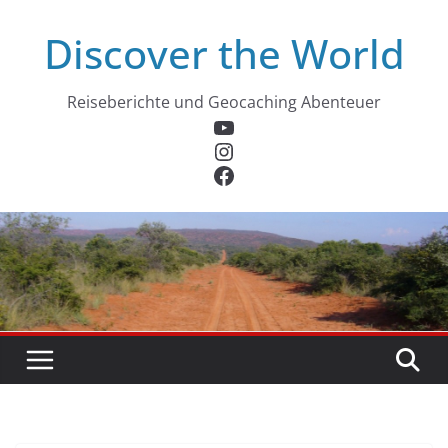
Zum
Discover the World
Inhalt
springen
Reiseberichte und Geocaching Abenteuer
YouTube
Instagram
Facebook