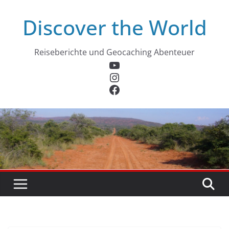
Zum
Discover the World
Inhalt
springen
Reiseberichte und Geocaching Abenteuer
YouTube
Instagram
Facebook