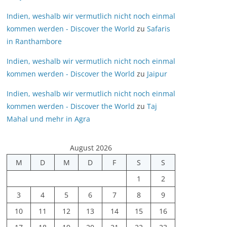
Indien, weshalb wir vermutlich nicht noch einmal
kommen werden - Discover the World
zu
Safaris
in Ranthambore
Indien, weshalb wir vermutlich nicht noch einmal
kommen werden - Discover the World
zu
Jaipur
Indien, weshalb wir vermutlich nicht noch einmal
kommen werden - Discover the World
zu
Taj
Mahal und mehr in Agra
August 2026
M
D
M
D
F
S
S
1
2
3
4
5
6
7
8
9
10
11
12
13
14
15
16