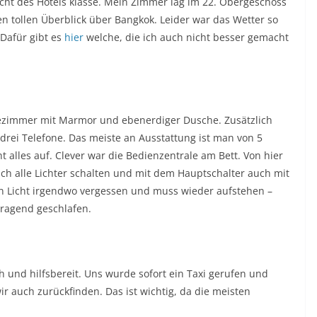
cht des Hotels klasse. Mein Zimmer lag im 22. Obergeschoss
en tollen Überblick über Bangkok. Leider war das Wetter so
 Dafür gibt es
hier
welche, die ich auch nicht besser gemacht
zimmer mit Marmor und ebenerdiger Dusche. Zusätzlich
rei Telefone. Das meiste an Ausstattung ist man von 5
t alles auf. Clever war die Bedienzentrale am Bett. Von hier
ch alle Lichter schalten und mit dem Hauptschalter auch mit
in Licht irgendwo vergessen und muss wieder aufstehen –
rragend geschlafen.
h und hilfsbereit. Uns wurde sofort ein Taxi gerufen und
ir auch zurückfinden. Das ist wichtig, da die meisten