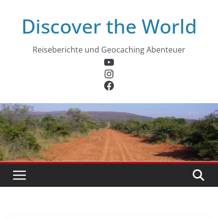
Zum
Discover the World
Inhalt
springen
Reiseberichte und Geocaching Abenteuer
YouTube
Instagram
Facebook