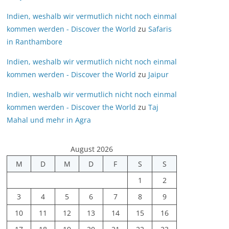
Indien, weshalb wir vermutlich nicht noch einmal
kommen werden - Discover the World
zu
Safaris
in Ranthambore
Indien, weshalb wir vermutlich nicht noch einmal
kommen werden - Discover the World
zu
Jaipur
Indien, weshalb wir vermutlich nicht noch einmal
kommen werden - Discover the World
zu
Taj
Mahal und mehr in Agra
August 2026
M
D
M
D
F
S
S
1
2
3
4
5
6
7
8
9
10
11
12
13
14
15
16