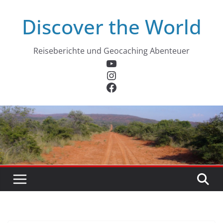
Zum
Discover the World
Inhalt
springen
Reiseberichte und Geocaching Abenteuer
YouTube
Instagram
Facebook