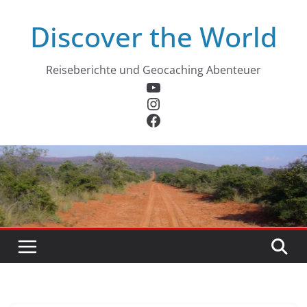
Zum
Discover the World
Inhalt
springen
Reiseberichte und Geocaching Abenteuer
YouTube
Instagram
Facebook