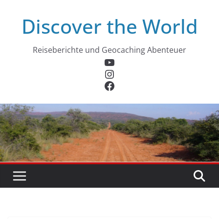
Zum
Discover the World
Inhalt
springen
Reiseberichte und Geocaching Abenteuer
YouTube
Instagram
Facebook