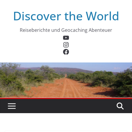
Zum
Discover the World
Inhalt
springen
Reiseberichte und Geocaching Abenteuer
YouTube
Instagram
Facebook