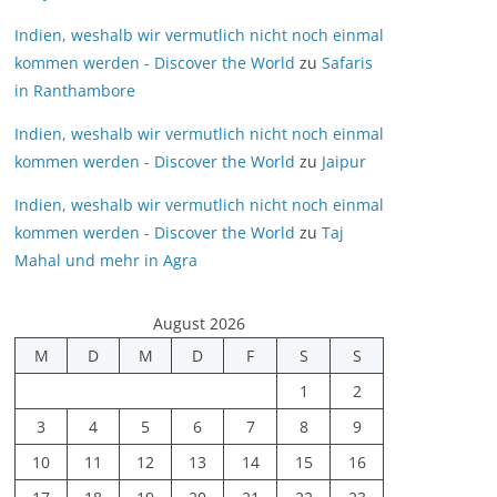
Indien, weshalb wir vermutlich nicht noch einmal
kommen werden - Discover the World
zu
Safaris
in Ranthambore
Indien, weshalb wir vermutlich nicht noch einmal
kommen werden - Discover the World
zu
Jaipur
Indien, weshalb wir vermutlich nicht noch einmal
kommen werden - Discover the World
zu
Taj
Mahal und mehr in Agra
August 2026
M
D
M
D
F
S
S
1
2
3
4
5
6
7
8
9
10
11
12
13
14
15
16