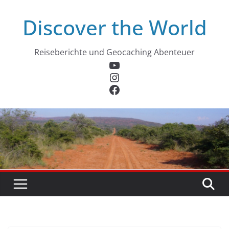
Zum
Discover the World
Inhalt
springen
Reiseberichte und Geocaching Abenteuer
YouTube
Instagram
Facebook