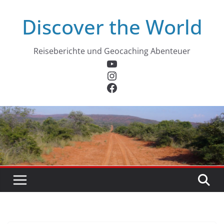
Zum
Discover the World
Inhalt
springen
Reiseberichte und Geocaching Abenteuer
YouTube
Instagram
Facebook