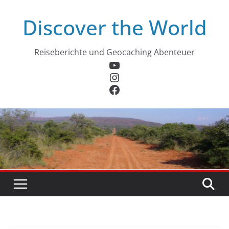
Zum
Discover the World
Inhalt
springen
Reiseberichte und Geocaching Abenteuer
YouTube
Instagram
Facebook