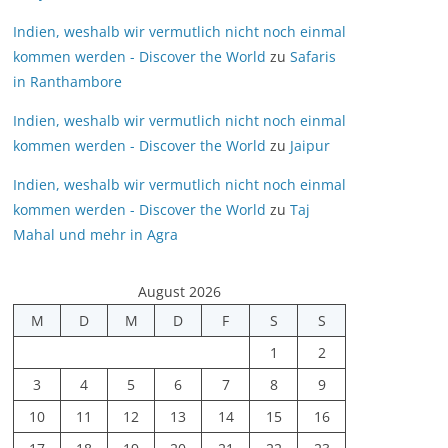
Indien, weshalb wir vermutlich nicht noch einmal
kommen werden - Discover the World
zu
Safaris
in Ranthambore
Indien, weshalb wir vermutlich nicht noch einmal
kommen werden - Discover the World
zu
Jaipur
Indien, weshalb wir vermutlich nicht noch einmal
kommen werden - Discover the World
zu
Taj
Mahal und mehr in Agra
August 2026
M
D
M
D
F
S
S
1
2
3
4
5
6
7
8
9
10
11
12
13
14
15
16