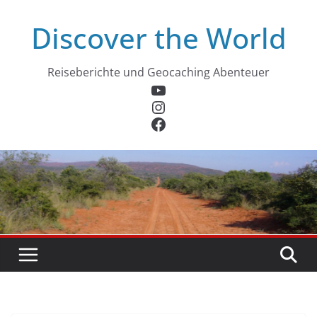
Zum
Discover the World
Inhalt
springen
Reiseberichte und Geocaching Abenteuer
YouTube
Instagram
Facebook