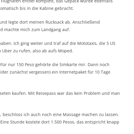
 Flughafen entfiel komplett, das Gepäck wurde ebenfalls
omatisch bis in die Kabine gebracht.
 und legte dort meinen Rucksack ab. Anschließend
und machte mich zum Landgang auf.
haben. Ich ging weiter und traf auf die Mototaxis, die 5 US
 Uber zu rufen, also ab aufs Moped.
Für nur 150 Peso gehörte die Simkarte mir. Dann noch
eider zunächst vergessen) ein Internetpaket für 10 Tage
seten kaufen. Mit Reisepass war das kein Problem und man
r, beschloss ich auch noch eine Massage machen zu lassen.
Eine Stunde kostete dort 1.500 Pesos, das entspricht knapp