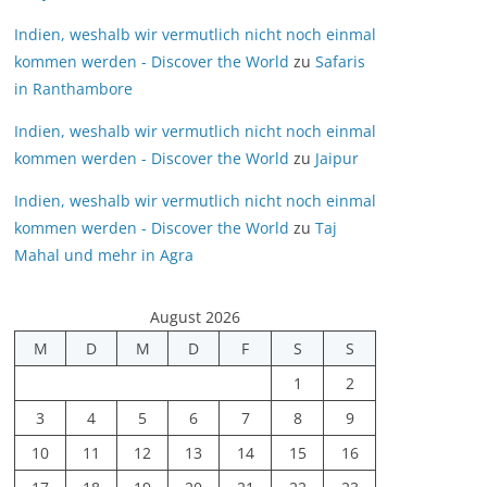
Indien, weshalb wir vermutlich nicht noch einmal
kommen werden - Discover the World
zu
Safaris
in Ranthambore
Indien, weshalb wir vermutlich nicht noch einmal
kommen werden - Discover the World
zu
Jaipur
Indien, weshalb wir vermutlich nicht noch einmal
kommen werden - Discover the World
zu
Taj
Mahal und mehr in Agra
August 2026
M
D
M
D
F
S
S
1
2
3
4
5
6
7
8
9
10
11
12
13
14
15
16