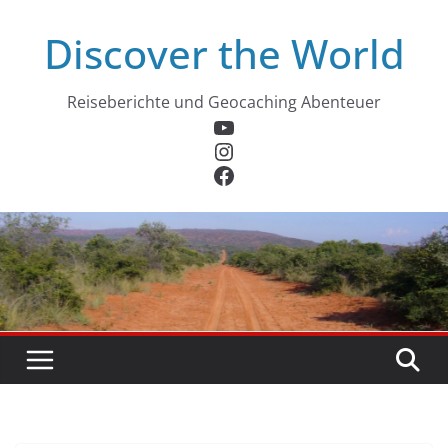
Zum
Discover the World
Inhalt
springen
Reiseberichte und Geocaching Abenteuer
YouTube
Instagram
Facebook