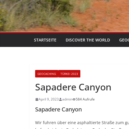
STARTSEITE
DISCOVER THE WORLD
GEO
GEOCACHING
TÜRKEI 2023
Sapadere Canyon
April 9, 2023
admin
584 Aufrufe
Sapadere Canyon
Wir fuhren über eine asphaltierte Straße zum g