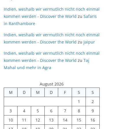
Indien, weshalb wir vermutlich nicht noch einmal
kommen werden - Discover the World
zu
Safaris
in Ranthambore
Indien, weshalb wir vermutlich nicht noch einmal
kommen werden - Discover the World
zu
Jaipur
Indien, weshalb wir vermutlich nicht noch einmal
kommen werden - Discover the World
zu
Taj
Mahal und mehr in Agra
August 2026
M
D
M
D
F
S
S
1
2
3
4
5
6
7
8
9
10
11
12
13
14
15
16