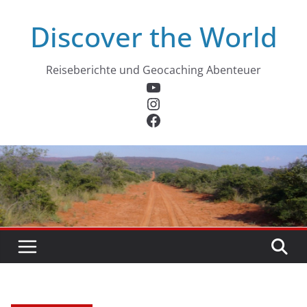
Zum
Discover the World
Inhalt
springen
Reiseberichte und Geocaching Abenteuer
YouTube
Instagram
Facebook