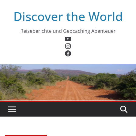
Zum
Discover the World
Inhalt
springen
Reiseberichte und Geocaching Abenteuer
YouTube
Instagram
Facebook