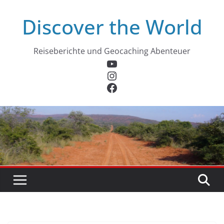
Zum
Discover the World
Inhalt
springen
Reiseberichte und Geocaching Abenteuer
YouTube
Instagram
Facebook